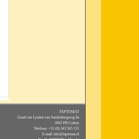
TAPTOMAT
Graaf van Lynden van Sandenburgweg 6a
3945 PB Cothen
Telefoon: +31 (0) 343 565 151
E-mail: info@taptomat.nl