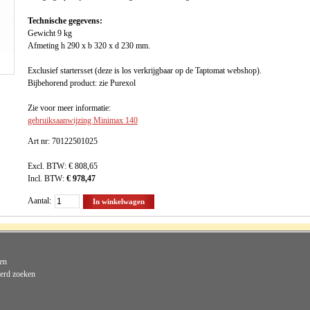
Technische gegevens:
Gewicht 9 kg
Afmeting h 290 x b 320 x d 230 mm.
Exclusief startersset (deze is los verkrijgbaar op de Taptomat webshop).
Bijbehorend product: zie Purexol
Zie voor meer informatie:
gebruiksaanwijzing Minimax 140
Art nr: 70122501025
Excl. BTW:
€ 808,65
Incl. BTW:
€ 978,47
Aantal:
In winkelwagen
en
erd zoeken