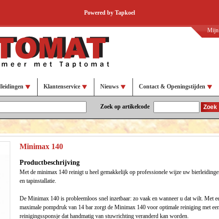
Powered by Tapkoel
Mijn
leidingen
Klantenservice
Nieuws
Contact & Openingstijden
Zoek op artikelcode
Zoek
Minimax 140
Productbeschrijving
Met de minimax 140 reinigt u heel gemakkelijk op professionele wijze uw bierleiding
en tapinstallatie.
De Minimax 140 is probleemloos snel inzetbaar: zo vaak en wanneer u dat wilt. Met e
maximale pompdruk van 14 bar zorgt de Minimax 140 voor optimale reiniging met ee
reinigingssponsje dat handmatig van stuwrichting veranderd kan worden.