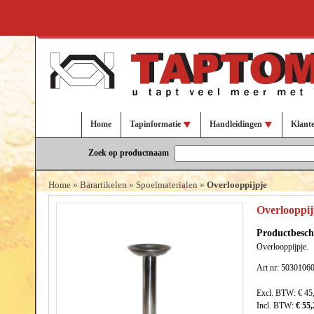
Home
Tapinformatie
Handleidingen
Klant
Zoek op productnaam
Home
»
Barartikelen
»
Spoelmaterialen
»
Overlooppijpje
Overlooppij
Productbesch
Overlooppijpje.
Art nr: 5030106
Excl. BTW:
€ 45
Incl. BTW:
€ 55,