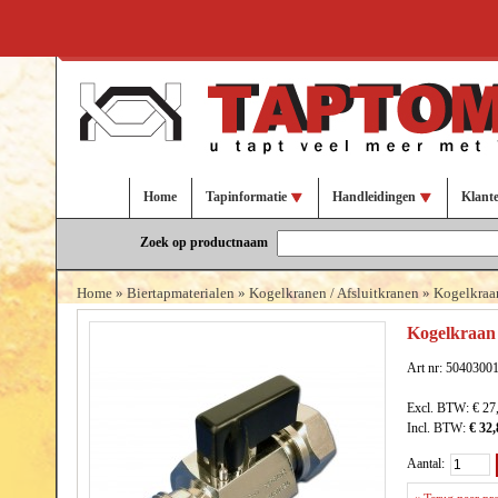
Home
Tapinformatie
Handleidingen
Klant
Zoek op productnaam
Home
»
Biertapmaterialen
»
Kogelkranen / Afsluitkranen
»
Kogelkraa
Kogelkraan 
Art nr: 5040300
Excl. BTW:
€ 27
Incl. BTW:
€ 32,
Aantal: