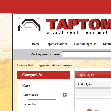
Home
Tapinformatie
Handleidingen
Klant
Zoek op productnaam
Home
»
Reinigingsmaterialen
»
sponsjes
sponsjes
Categorieën
4 artikel(en)
Home
Barartikelen
Bierkoelers