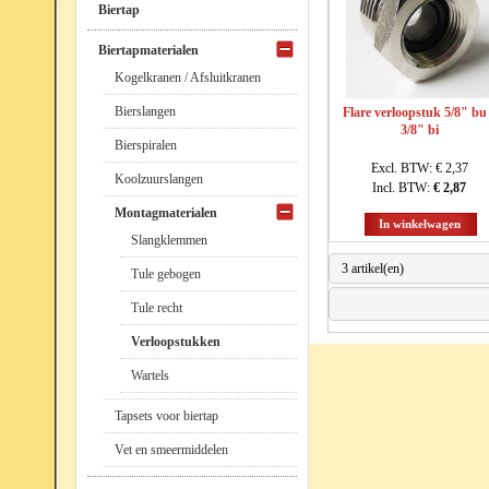
Biertap
Biertapmaterialen
Kogelkranen / Afsluitkranen
Bierslangen
Flare verloopstuk 5/8" bu
3/8" bi
Bierspiralen
Excl. BTW:
€ 2,37
Koolzuurslangen
Incl. BTW:
€ 2,87
Montagmaterialen
In winkelwagen
Slangklemmen
3 artikel(en)
Tule gebogen
Tule recht
Verloopstukken
Wartels
Tapsets voor biertap
Vet en smeermiddelen