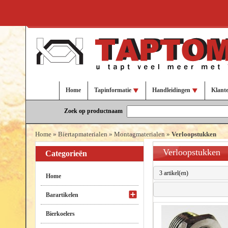
Home
Tapinformatie
Handleidingen
Klant
Zoek op productnaam
Home
»
Biertapmaterialen
»
Montagmaterialen
»
Verloopstukken
Verloopstukken
Categorieën
3 artikel(en)
Home
Barartikelen
Bierkoelers