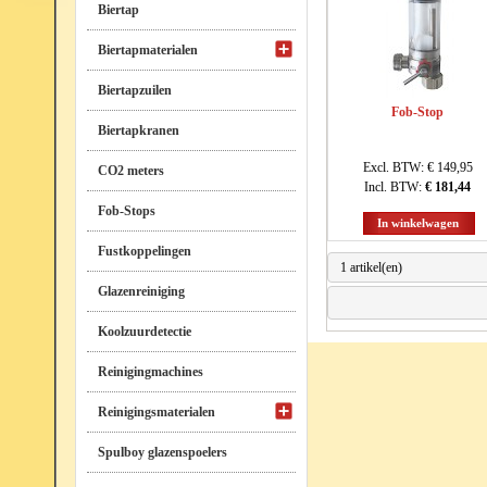
Biertap
Biertapmaterialen
Biertapzuilen
Fob-Stop
Biertapkranen
Excl. BTW:
€ 149,95
CO2 meters
Incl. BTW:
€ 181,44
Fob-Stops
In winkelwagen
Fustkoppelingen
1 artikel(en)
Glazenreiniging
Koolzuurdetectie
Reinigingmachines
Reinigingsmaterialen
Spulboy glazenspoelers