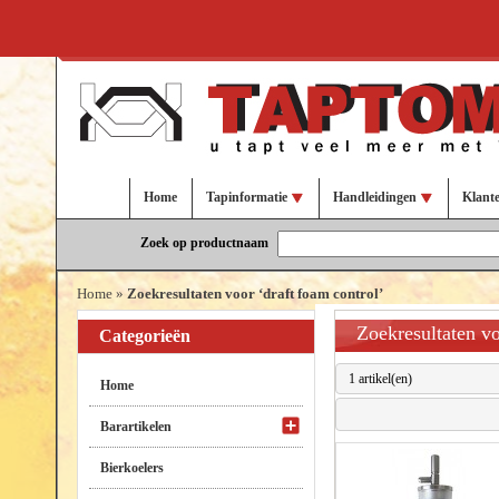
Home
Tapinformatie
Handleidingen
Klant
Zoek op productnaam
Home
»
Zoekresultaten voor ‘draft foam control’
Zoekresultaten vo
Categorieën
1 artikel(en)
Home
Barartikelen
Bierkoelers