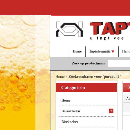
Home
Tapinformatie
Hand
Zoek op productnaam
Home
»
Zoekresultaten voor ‘purexol 2’
Categorieën
Ar
Home
Barartikelen
Bierkoelers