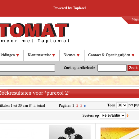
Powered by Tapkoel
Mijn
leidingen
Klantenservice
Nieuws
Contact & Openingstijden
Zoek op artikelcode
Zoek
Zoekresultaten voor ‘purexol 2’
per pag
Toon
tikelen 1 tot 30 van 84 in totaal
Pagina:
1
2
3
Sorteer op