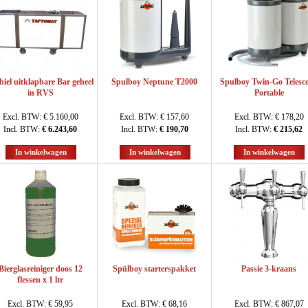
iel uitklapbare Bar geheel
Spulboy Neptune T2000
Spulboy Twin-Go Telesc
in RVS
Portable
Excl. BTW:
€ 5.160,00
Excl. BTW:
€ 157,60
Excl. BTW:
€ 178,20
Incl. BTW:
€ 6.243,60
Incl. BTW:
€ 190,70
Incl. BTW:
€ 215,62
In winkelwagen
In winkelwagen
In winkelwagen
Bierglasreiniger doos 12
Spülboy starterspakket
Passie 3-kraans
flessen x 1 ltr
Excl. BTW:
€ 59,95
Excl. BTW:
€ 68,16
Excl. BTW:
€ 867,07