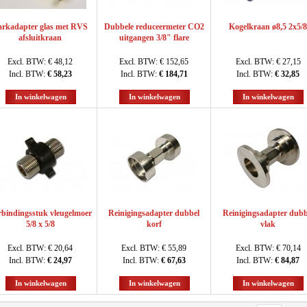
arkadapter glas met RVS
Dubbele reduceermeter CO2
Kogelkraan ø8,5 2x5/8
afsluitkraan
uitgangen 3/8" flare
Excl. BTW:
€ 48,12
Excl. BTW:
€ 152,65
Excl. BTW:
€ 27,15
Incl. BTW:
€ 58,23
Incl. BTW:
€ 184,71
Incl. BTW:
€ 32,85
In winkelwagen
In winkelwagen
In winkelwagen
rbindingsstuk vleugelmoer
Reinigingsadapter dubbel
Reinigingsadapter dubb
5/8 x 5/8
korf
vlak
Excl. BTW:
€ 20,64
Excl. BTW:
€ 55,89
Excl. BTW:
€ 70,14
Incl. BTW:
€ 24,97
Incl. BTW:
€ 67,63
Incl. BTW:
€ 84,87
In winkelwagen
In winkelwagen
In winkelwagen