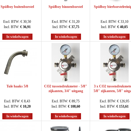
Spülboy buitenborstel
Spülboy binnenborstel
Spülboy bierborstelreini
Excl. BTW:
€ 30,50
Excl. BTW:
€ 31,20
Excl. BTW:
€ 33,10
Incl. BTW:
€ 36,91
Incl. BTW:
€ 37,75
Incl. BTW:
€ 40,05
In winkelwagen
In winkelwagen
In winkelwagen
Tule haaks 5/8
CO2 tussendrukmeter - 5/8"
3 x CO2 tussendrukmete
zijkanten, 3/4" uitgang
5/8" zijkanten, 5/8" uitg
Excl. BTW:
€ 8,43
Excl. BTW:
€ 89,75
Excl. BTW:
€ 126,95
Incl. BTW:
€ 10,20
Incl. BTW:
€ 108,60
Incl. BTW:
€ 153,61
In winkelwagen
In winkelwagen
In winkelwagen