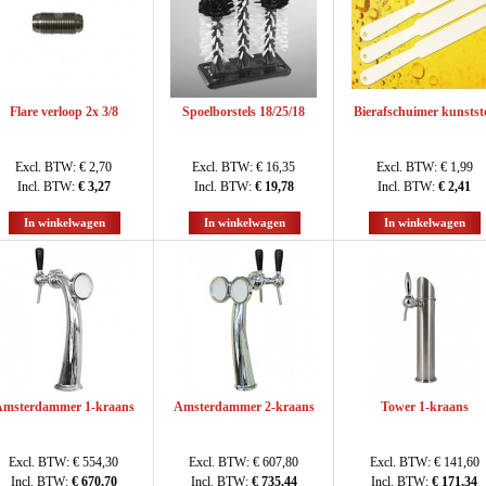
Flare verloop 2x 3/8
Spoelborstels 18/25/18
Bierafschuimer kunstst
Excl. BTW:
€ 2,70
Excl. BTW:
€ 16,35
Excl. BTW:
€ 1,99
Incl. BTW:
€ 3,27
Incl. BTW:
€ 19,78
Incl. BTW:
€ 2,41
In winkelwagen
In winkelwagen
In winkelwagen
msterdammer 1-kraans
Amsterdammer 2-kraans
Tower 1-kraans
Excl. BTW:
€ 554,30
Excl. BTW:
€ 607,80
Excl. BTW:
€ 141,60
Incl. BTW:
€ 670,70
Incl. BTW:
€ 735,44
Incl. BTW:
€ 171,34