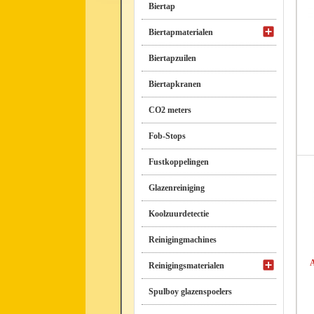
Biertap
Biertapmaterialen
Biertapzuilen
Biertapkranen
CO2 meters
Fob-Stops
Fustkoppelingen
Glazenreiniging
Koolzuurdetectie
Reinigingmachines
A
Reinigingsmaterialen
Spulboy glazenspoelers